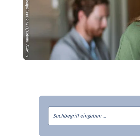
© Getty Images/E+/VioletaStoimenova
Suchbegriff eingeben …