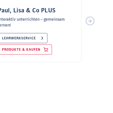
Paul, Lisa & Co PLUS
nteraktiv unterrichten – gemeinsam
Cosmos
ernen!
Das Lehrwer
motivieren
LEHRWERKSERVICE
zum C2-Niv
PRODUKTE & KAUFEN
LEHRWER
PRODUKT