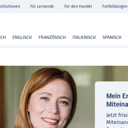
stitutionen
Für Lernende
Für den Handel
Fortbildungen
SCH
ENGLISCH
FRANZÖSISCH
ITALIENISCH
SPANISCH
Mein Er
Mitein
Jetzt fri
Miteinand