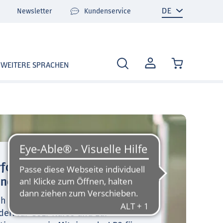
Newsletter
Kundenservice
MEIN
WEITERE SPRACHEN
KONTO
folgsrezept für alle Kurse:
ander!
sch erschienen: Der Einstiegskurs
er! für GeLi-Kurse und zur