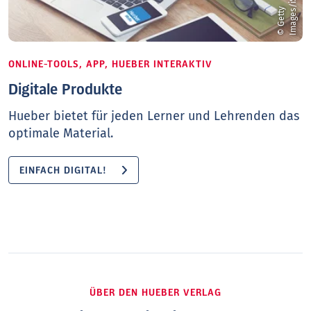
©
G
e
t
t
y
I
m
a
g
e
s
/
i
S
t
o
c
k
/
m
a
c
t
r
u
n
ONLINE-TOOLS, APP, HUEBER INTERAKTIV
Digitale Produkte
Hueber bietet für jeden Lerner und Lehrenden das
optimale Material.
EINFACH DIGITAL!
ÜBER DEN HUEBER VERLAG