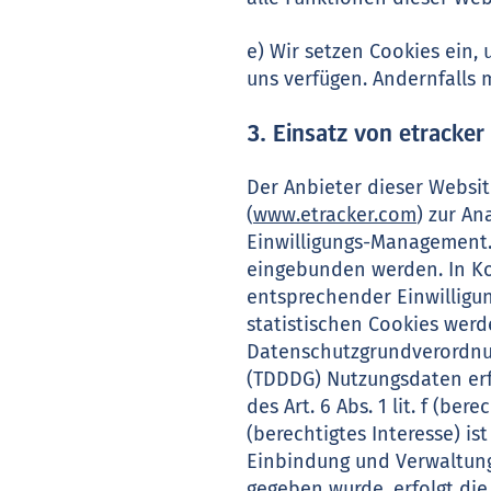
e) Wir setzen Cookies ein, 
uns verfügen. Andernfalls 
3. Einsatz von etracker
Der Anbieter dieser Websi
(
www.etracker.com
) zur A
Einwilligungs-Management.
eingebunden werden. In K
entsprechender Einwilligu
statistischen Cookies wer
Datenschutzgrundverordnu
(TDDDG) Nutzungsdaten erf
des Art. 6 Abs. 1 lit. f (b
(berechtigtes Interesse) i
Einbindung und Verwaltung
gegeben wurde, erfolgt die 