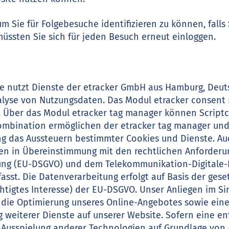
um Sie für Folgebesuche identifizieren zu können, fall
müssten Sie sich für jeden Besuch erneut einloggen.
te nutzt Dienste der etracker GmbH aus Hamburg, Deu
nalyse von Nutzungsdaten. Das Modul etracker consen
 Über das Modul etracker tag manager können Scriptc
ombination ermöglichen der etracker tag manager un
ng das Aussteuern bestimmter Cookies und Dienste. A
den in Übereinstimmung mit den rechtlichen Anforderu
ng (EU-DSGVO) und dem Telekommunikation-Digitale-
asst. Die Datenverarbeitung erfolgt auf Basis der ges
erechtigtes Interesse) der EU-DSGVO. Unser Anliegen im
st die Optimierung unseres Online-Angebotes sowie ei
 weiterer Dienste auf unserer Website. Sofern eine en
Ausspielung anderer Technologien auf Grundlage von Art