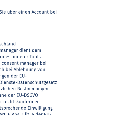
s Sie über einen Account bei
tschland
t manager dient dem
odes anderer Tools
d consent manager bei
uch bei Ablehnung von
ngen der EU-
Dienste-Datenschutzgesetz
etzlichen Bestimmungen
 Sinne der EU-DSGVO
ner rechtskonformen
tsprechende Einwilligung
. 6 Abs. 1 lit. a der EU-