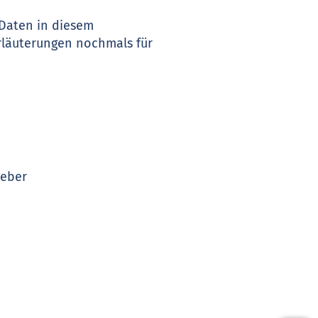
 Daten in diesem
rläuterungen nochmals für
ueber