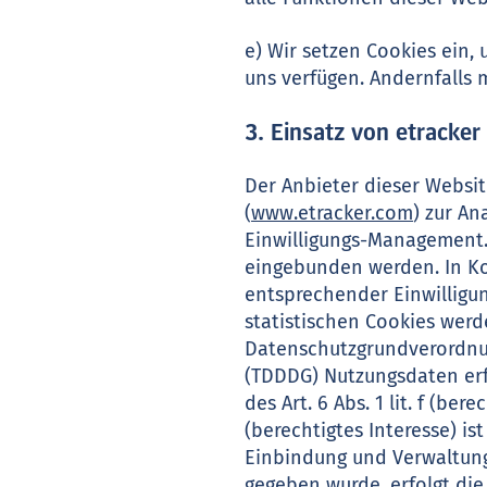
e) Wir setzen Cookies ein, 
uns verfügen. Andernfalls 
3. Einsatz von etracker
Der Anbieter dieser Websi
(
www.etracker.com
) zur A
Einwilligungs-Management.
eingebunden werden. In K
entsprechender Einwilligu
statistischen Cookies wer
Datenschutzgrundverordnu
(TDDDG) Nutzungsdaten erf
des Art. 6 Abs. 1 lit. f (b
(berechtigtes Interesse) i
Einbindung und Verwaltung
gegeben wurde, erfolgt die 