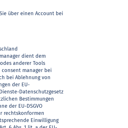
s Sie über einen Account bei
tschland
t manager dient dem
odes anderer Tools
d consent manager bei
uch bei Ablehnung von
ngen der EU-
Dienste-Datenschutzgesetz
etzlichen Bestimmungen
 Sinne der EU-DSGVO
ner rechtskonformen
tsprechende Einwilligung
. 6 Abs. 1 lit. a der EU-