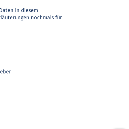
 Daten in diesem
rläuterungen nochmals für
ueber