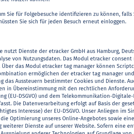
um Sie für Folgebesuche identifizieren zu können, fall
müssten Sie sich für jeden Besuch erneut einloggen.
te nutzt Dienste der etracker GmbH aus Hamburg, Deu
nalyse von Nutzungsdaten. Das Modul etracker consen
 Über das Modul etracker tag manager können Scriptc
ombination ermöglichen der etracker tag manager un
ng das Aussteuern bestimmter Cookies und Dienste. A
den in Übereinstimmung mit den rechtlichen Anforderu
ng (EU-DSGVO) und dem Telekommunikation-Digitale-
asst. Die Datenverarbeitung erfolgt auf Basis der ges
erechtigtes Interesse) der EU-DSGVO. Unser Anliegen im
st die Optimierung unseres Online-Angebotes sowie ei
 weiterer Dienste auf unserer Website. Sofern eine en
Ausspielung anderer Technologien auf Grundlage von Art