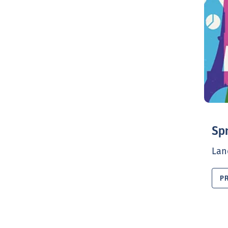
Sp
Lan
P