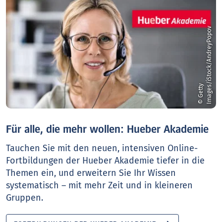
v
©
G
e
t
t
y
I
m
a
g
e
s
/
i
S
t
o
c
k
/
A
n
d
r
e
y
P
o
p
o
Für alle, die mehr wollen: Hueber Akademie
Tauchen Sie mit den neuen, intensiven Online-
Fortbildungen der Hueber Akademie tiefer in die
Themen ein, und erweitern Sie Ihr Wissen
systematisch – mit mehr Zeit und in kleineren
Gruppen.