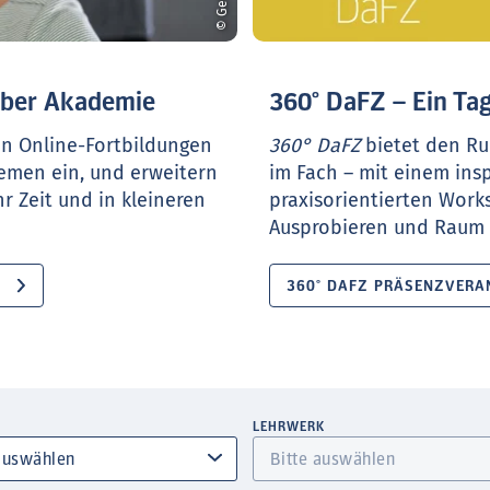
ueber Akademie
360° DaFZ – Ein Tag
en Online-Fortbildungen
360° DaFZ
bietet den Ru
hemen ein, und erweitern
im Fach – mit einem ins
r Zeit und in kleineren
praxisorientierten Work
Ausprobieren und Raum f
360° DAFZ PRÄSENZVERA
LEHRWERK