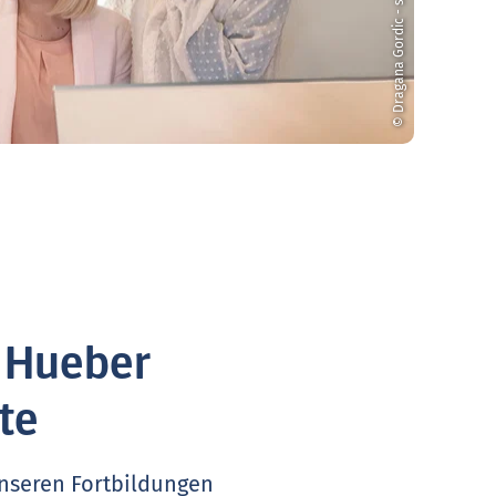
© Dragana Gordic - stock.adobe.com
. Hueber
te
unseren Fortbildungen