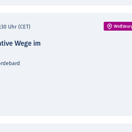
7:30 Uhr (CET)
Wolfsbur
ative Wege im
ordebard