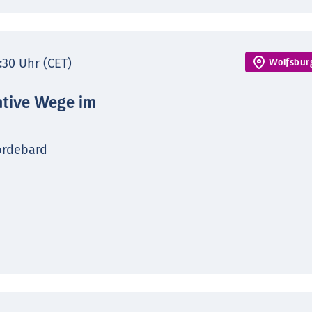
7:30 Uhr (CET)
Wolfsbur
ative Wege im
ordebard