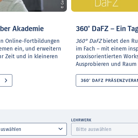
ueber Akademie
360° DaFZ – Ein Tag
en Online-Fortbildungen
360° DaFZ
bietet den Ru
hemen ein, und erweitern
im Fach – mit einem ins
r Zeit und in kleineren
praxisorientierten Work
Ausprobieren und Raum f
360° DAFZ PRÄSENZVERA
LEHRWERK