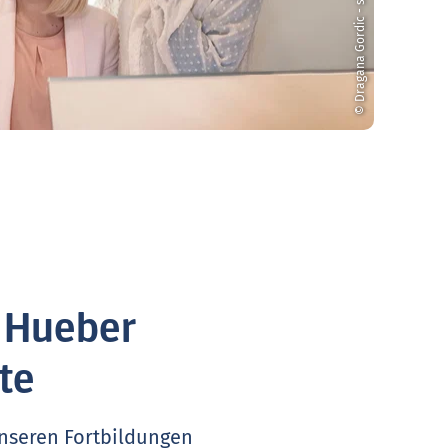
© Dragana Gordic - stock.adobe.com
. Hueber
te
unseren Fortbildungen