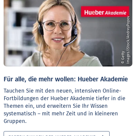
v
©
G
e
t
t
y
I
m
a
g
e
s
/
i
S
t
o
c
k
/
A
n
d
r
e
y
P
o
p
o
Für alle, die mehr wollen: Hueber Akademie
Tauchen Sie mit den neuen, intensiven Online-
Fortbildungen der Hueber Akademie tiefer in die
Themen ein, und erweitern Sie Ihr Wissen
systematisch – mit mehr Zeit und in kleineren
Gruppen.