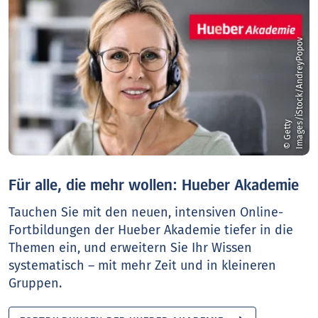
v
©
G
e
t
t
y
I
m
a
g
e
s
/
i
S
t
o
c
k
/
A
n
d
r
e
y
P
o
p
o
Für alle, die mehr wollen: Hueber Akademie
Tauchen Sie mit den neuen, intensiven Online-
Fortbildungen der Hueber Akademie tiefer in die
Themen ein, und erweitern Sie Ihr Wissen
systematisch – mit mehr Zeit und in kleineren
Gruppen.