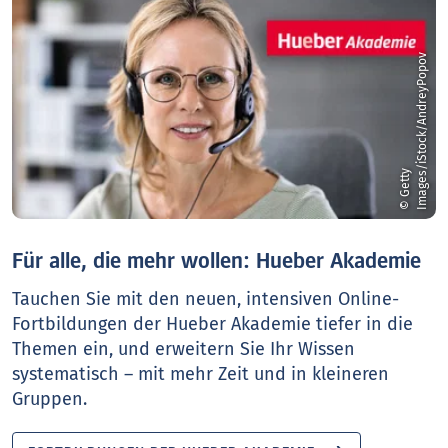
v
©
G
e
t
t
y
I
m
a
g
e
s
/
i
S
t
o
c
k
/
A
n
d
r
e
y
P
o
p
o
Für alle, die mehr wollen: Hueber Akademie
Tauchen Sie mit den neuen, intensiven Online-
Fortbildungen der Hueber Akademie tiefer in die
Themen ein, und erweitern Sie Ihr Wissen
systematisch – mit mehr Zeit und in kleineren
Gruppen.