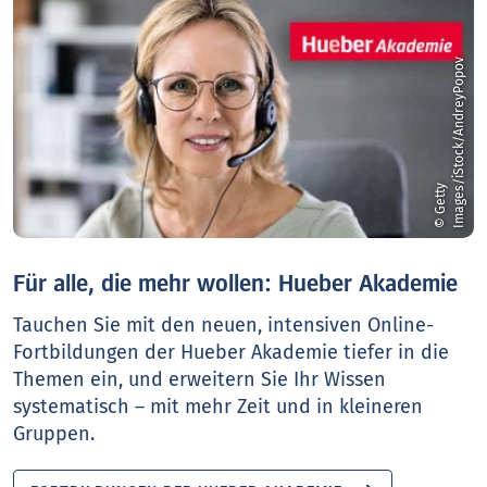
v
©
G
e
t
t
y
I
m
a
g
e
s
/
i
S
t
o
c
k
/
A
n
d
r
e
y
P
o
p
o
Für alle, die mehr wollen: Hueber Akademie
Tauchen Sie mit den neuen, intensiven Online-
Fortbildungen der Hueber Akademie tiefer in die
Themen ein, und erweitern Sie Ihr Wissen
systematisch – mit mehr Zeit und in kleineren
Gruppen.