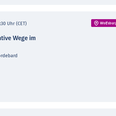
7:30 Uhr (CET)
Wolfsbur
ative Wege im
ordebard