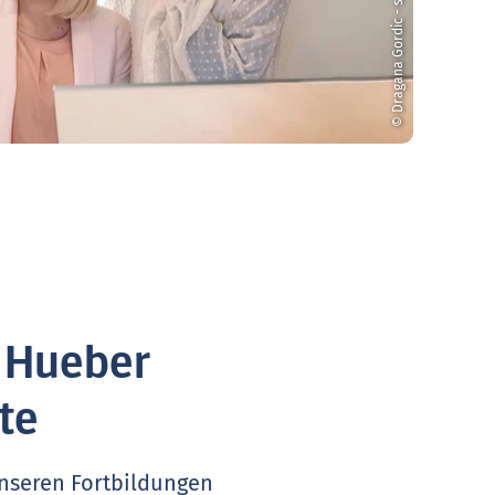
© Dragana Gordic - stock.adobe.com
. Hueber
te
unseren Fortbildungen