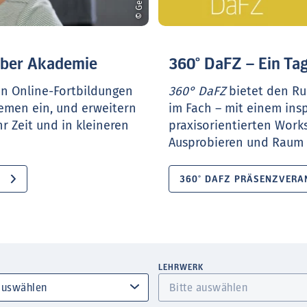
ueber Akademie
360° DaFZ – Ein Tag
en Online-Fortbildungen
360° DaFZ
bietet den Ru
hemen ein, und erweitern
im Fach – mit einem ins
r Zeit und in kleineren
praxisorientierten Work
Ausprobieren und Raum f
360° DAFZ PRÄSENZVERA
LEHRWERK