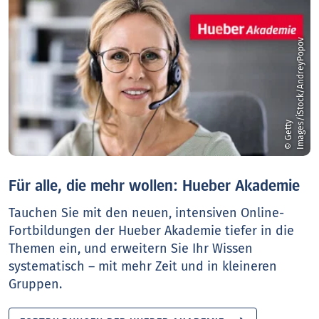
v
©
G
e
t
t
y
I
m
a
g
e
s
/
i
S
t
o
c
k
/
A
n
d
r
e
y
P
o
p
o
Für alle, die mehr wollen: Hueber Akademie
Tauchen Sie mit den neuen, intensiven Online-
Fortbildungen der Hueber Akademie tiefer in die
Themen ein, und erweitern Sie Ihr Wissen
systematisch – mit mehr Zeit und in kleineren
Gruppen.