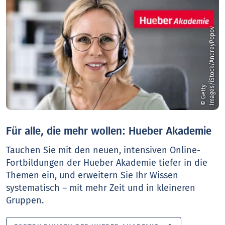
v
©
G
e
t
t
y
I
m
a
g
e
s
/
i
S
t
o
c
k
/
A
n
d
r
e
y
P
o
p
o
Für alle, die mehr wollen: Hueber Akademie
Tauchen Sie mit den neuen, intensiven Online-
Fortbildungen der Hueber Akademie tiefer in die
Themen ein, und erweitern Sie Ihr Wissen
systematisch – mit mehr Zeit und in kleineren
Gruppen.