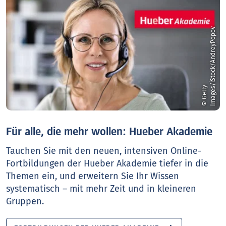
v
©
G
e
t
t
y
I
m
a
g
e
s
/
i
S
t
o
c
k
/
A
n
d
r
e
y
P
o
p
o
Für alle, die mehr wollen: Hueber Akademie
Tauchen Sie mit den neuen, intensiven Online-
Fortbildungen der Hueber Akademie tiefer in die
Themen ein, und erweitern Sie Ihr Wissen
systematisch – mit mehr Zeit und in kleineren
Gruppen.