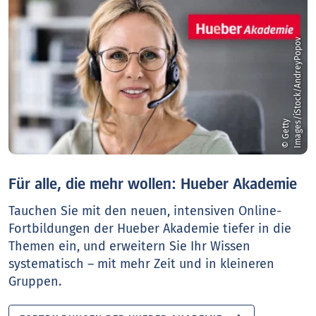
v
©
G
e
t
t
y
I
m
a
g
e
s
/
i
S
t
o
c
k
/
A
n
d
r
e
y
P
o
p
o
Für alle, die mehr wollen: Hueber Akademie
Tauchen Sie mit den neuen, intensiven Online-
Fortbildungen der Hueber Akademie tiefer in die
Themen ein, und erweitern Sie Ihr Wissen
systematisch – mit mehr Zeit und in kleineren
Gruppen.