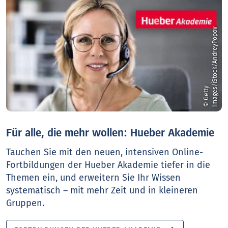
v
©
G
e
t
t
y
I
m
a
g
e
s
/
i
S
t
o
c
k
/
A
n
d
r
e
y
P
o
p
o
Für alle, die mehr wollen: Hueber Akademie
Tauchen Sie mit den neuen, intensiven Online-
Fortbildungen der Hueber Akademie tiefer in die
Themen ein, und erweitern Sie Ihr Wissen
systematisch – mit mehr Zeit und in kleineren
Gruppen.