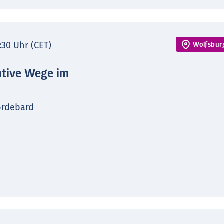
7:30 Uhr (CET)
Wolfsbur
ative Wege im
ordebard