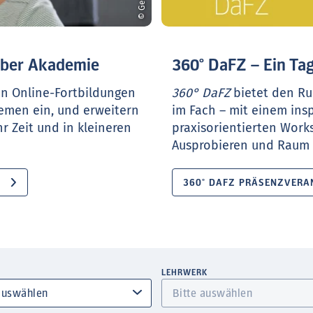
ueber Akademie
360° DaFZ – Ein Tag
en Online-Fortbildungen
360° DaFZ
bietet den Ru
hemen ein, und erweitern
im Fach – mit einem ins
r Zeit und in kleineren
praxisorientierten Work
Ausprobieren und Raum f
360° DAFZ PRÄSENZVERA
LEHRWERK