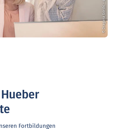
© Dragana Gordic - stock.adobe.com
. Hueber
te
unseren Fortbildungen