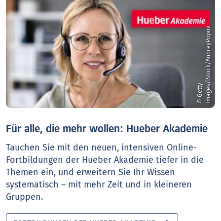
v
©
G
e
t
t
y
I
m
a
g
e
s
/
i
S
t
o
c
k
/
A
n
d
r
e
y
P
o
p
o
Für alle, die mehr wollen: Hueber Akademie
Tauchen Sie mit den neuen, intensiven Online-
Fortbildungen der Hueber Akademie tiefer in die
Themen ein, und erweitern Sie Ihr Wissen
systematisch – mit mehr Zeit und in kleineren
Gruppen.