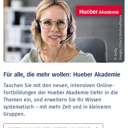
v
©
G
e
t
t
y
I
m
a
g
e
s
/
i
S
t
o
c
k
/
A
n
d
r
e
y
P
o
p
o
Für alle, die mehr wollen: Hueber Akademie
Tauchen Sie mit den neuen, intensiven Online-
Fortbildungen der Hueber Akademie tiefer in die
Themen ein, und erweitern Sie Ihr Wissen
systematisch – mit mehr Zeit und in kleineren
Gruppen.