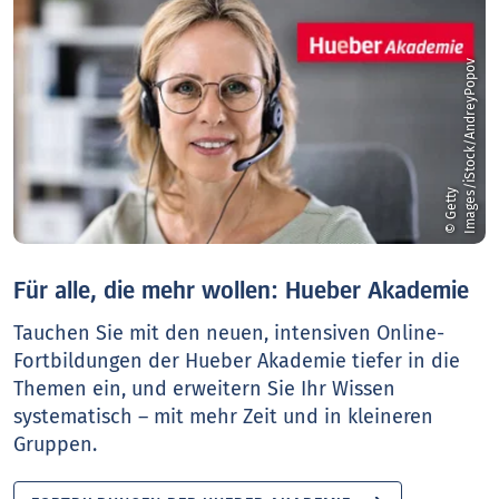
v
©
G
e
t
t
y
I
m
a
g
e
s
/
i
S
t
o
c
k
/
A
n
d
r
e
y
P
o
p
o
Für alle, die mehr wollen: Hueber Akademie
Tauchen Sie mit den neuen, intensiven Online-
Fortbildungen der Hueber Akademie tiefer in die
Themen ein, und erweitern Sie Ihr Wissen
systematisch – mit mehr Zeit und in kleineren
Gruppen.