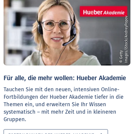
v
©
G
e
t
t
y
I
m
a
g
e
s
/
i
S
t
o
c
k
/
A
n
d
r
e
y
P
o
p
o
Für alle, die mehr wollen: Hueber Akademie
Tauchen Sie mit den neuen, intensiven Online-
Fortbildungen der Hueber Akademie tiefer in die
Themen ein, und erweitern Sie Ihr Wissen
systematisch – mit mehr Zeit und in kleineren
Gruppen.