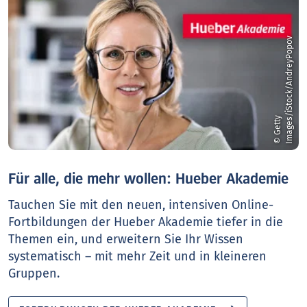
v
©
G
e
t
t
y
I
m
a
g
e
s
/
i
S
t
o
c
k
/
A
n
d
r
e
y
P
o
p
o
Für alle, die mehr wollen: Hueber Akademie
Tauchen Sie mit den neuen, intensiven Online-
Fortbildungen der Hueber Akademie tiefer in die
Themen ein, und erweitern Sie Ihr Wissen
systematisch – mit mehr Zeit und in kleineren
Gruppen.