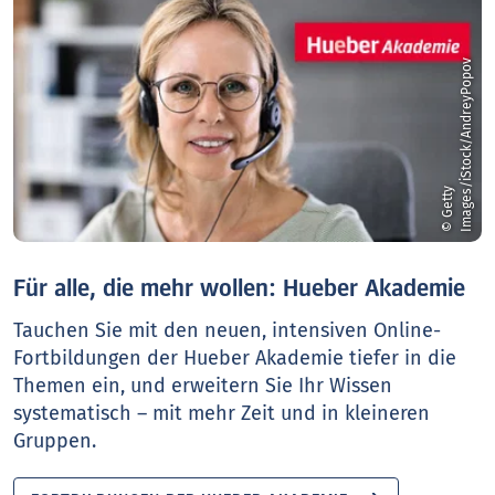
v
©
G
e
t
t
y
I
m
a
g
e
s
/
i
S
t
o
c
k
/
A
n
d
r
e
y
P
o
p
o
Für alle, die mehr wollen: Hueber Akademie
Tauchen Sie mit den neuen, intensiven Online-
Fortbildungen der Hueber Akademie tiefer in die
Themen ein, und erweitern Sie Ihr Wissen
systematisch – mit mehr Zeit und in kleineren
Gruppen.