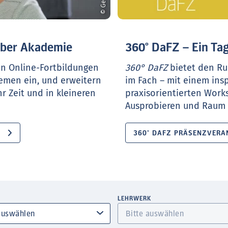
ueber Akademie
360° DaFZ – Ein Tag
en Online-Fortbildungen
360° DaFZ
bietet den Ru
hemen ein, und erweitern
im Fach – mit einem ins
r Zeit und in kleineren
praxisorientierten Work
Ausprobieren und Raum f
360° DAFZ PRÄSENZVERA
LEHRWERK