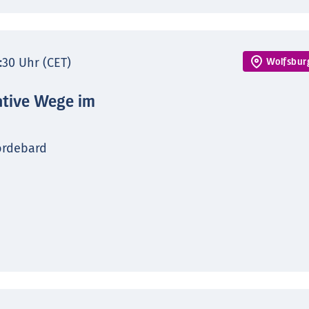
7:30 Uhr (CET)
Wolfsbur
ative Wege im
ordebard