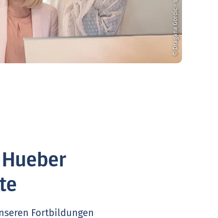
© Dragana Gordic - stock.adobe.com
. Hueber
te
unseren Fortbildungen