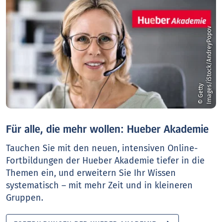
v
©
G
e
t
t
y
I
m
a
g
e
s
/
i
S
t
o
c
k
/
A
n
d
r
e
y
P
o
p
o
Für alle, die mehr wollen: Hueber Akademie
Tauchen Sie mit den neuen, intensiven Online-
Fortbildungen der Hueber Akademie tiefer in die
Themen ein, und erweitern Sie Ihr Wissen
systematisch – mit mehr Zeit und in kleineren
Gruppen.