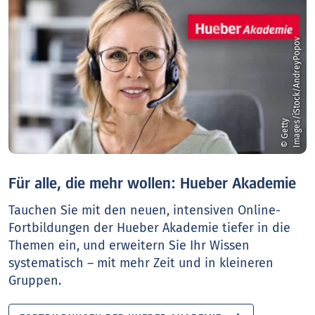
v
©
G
e
t
t
y
I
m
a
g
e
s
/
i
S
t
o
c
k
/
A
n
d
r
e
y
P
o
p
o
Für alle, die mehr wollen: Hueber Akademie
Tauchen Sie mit den neuen, intensiven Online-
Fortbildungen der Hueber Akademie tiefer in die
Themen ein, und erweitern Sie Ihr Wissen
systematisch – mit mehr Zeit und in kleineren
Gruppen.