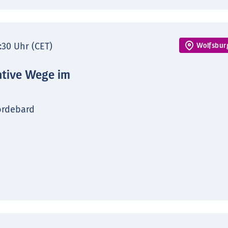
7:30 Uhr (CET)
Wolfsbur
ative Wege im
ordebard