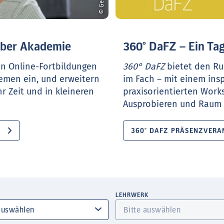
ueber Akademie
360° DaFZ – Ein Tag
en Online-Fortbildungen
360° DaFZ
bietet den Ru
hemen ein, und erweitern
im Fach – mit einem ins
r Zeit und in kleineren
praxisorientierten Work
Ausprobieren und Raum f
360° DAFZ PRÄSENZVERA
LEHRWERK