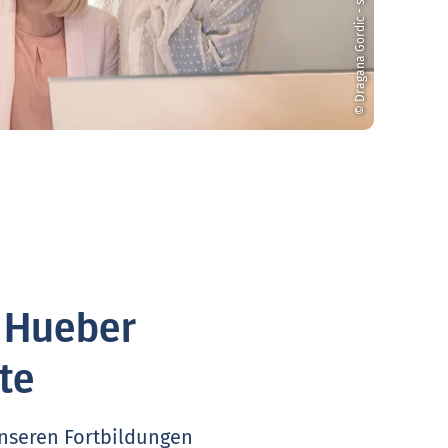
© Dragana Gordic - stock.adobe.com
. Hueber
te
unseren Fortbildungen