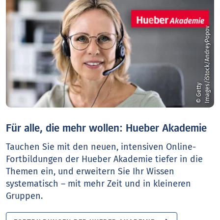
v
©
G
e
t
t
y
I
m
a
g
e
s
/
i
S
t
o
c
k
/
A
n
d
r
e
y
P
o
p
o
Für alle, die mehr wollen: Hueber Akademie
Tauchen Sie mit den neuen, intensiven Online-
Fortbildungen der Hueber Akademie tiefer in die
Themen ein, und erweitern Sie Ihr Wissen
systematisch – mit mehr Zeit und in kleineren
Gruppen.