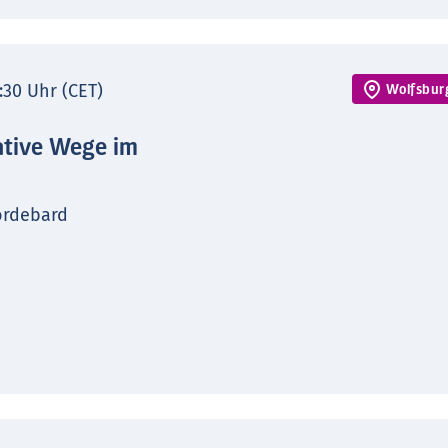
7:30 Uhr (CET)
Wolfsbur
ative Wege im
ordebard