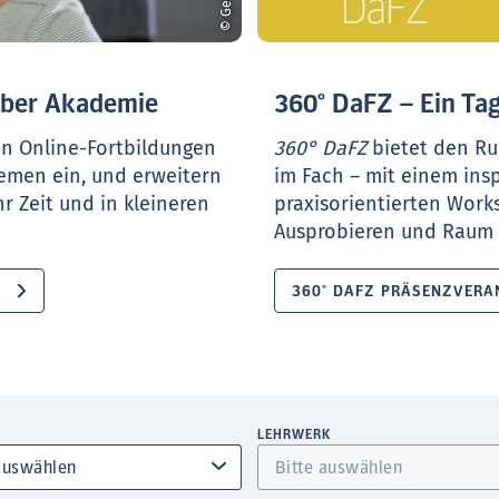
ueber Akademie
360° DaFZ – Ein Tag
en Online-Fortbildungen
360° DaFZ
bietet den Ru
hemen ein, und erweitern
im Fach – mit einem ins
r Zeit und in kleineren
praxisorientierten Work
Ausprobieren und Raum f
360° DAFZ PRÄSENZVERA
LEHRWERK