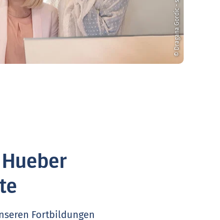
© Dragana Gordic - stock.adobe.com
. Hueber
te
unseren Fortbildungen