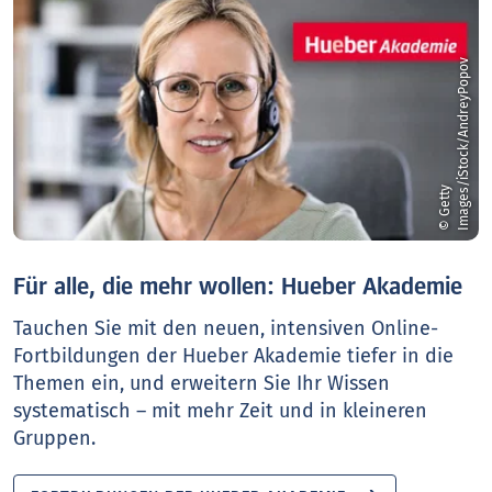
v
©
G
e
t
t
y
I
m
a
g
e
s
/
i
S
t
o
c
k
/
A
n
d
r
e
y
P
o
p
o
Für alle, die mehr wollen: Hueber Akademie
Tauchen Sie mit den neuen, intensiven Online-
Fortbildungen der Hueber Akademie tiefer in die
Themen ein, und erweitern Sie Ihr Wissen
systematisch – mit mehr Zeit und in kleineren
Gruppen.