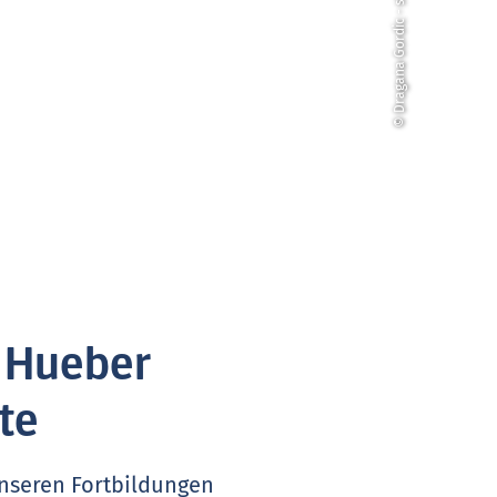
© Dragana Gordic - stock.adobe.com
. Hueber
te
unseren Fortbildungen