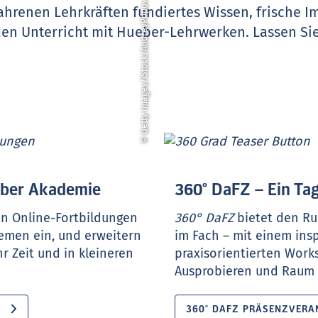
© Getty Images/iStock/AndreyPopov
ahrenen Lehrkräften fundiertes Wissen, frische 
den Unterricht mit Hueber-Lehrwerken.
Lassen Sie
ueber Akademie
360° DaFZ – Ein Tag
en Online-Fortbildungen
360° DaFZ
bietet den Ru
hemen ein, und erweitern
im Fach – mit einem ins
r Zeit und in kleineren
praxisorientierten Work
Ausprobieren und Raum f
360° DAFZ PRÄSENZVERA