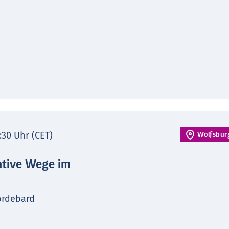
7:30 Uhr (CET)
Wolfsbur
ative Wege im
ordebard