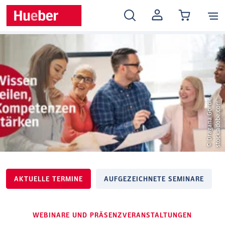
MEIN
KONTO
©
D
r
a
g
a
n
a
G
o
r
d
c
-
s
t
o
c
k
.
a
d
o
b
e
.
c
o
i
m
AKTUELLE TERMINE
AUFGEZEICHNETE SEMINARE
WEBINARE UND PRÄSENZVERANSTALTUNGEN