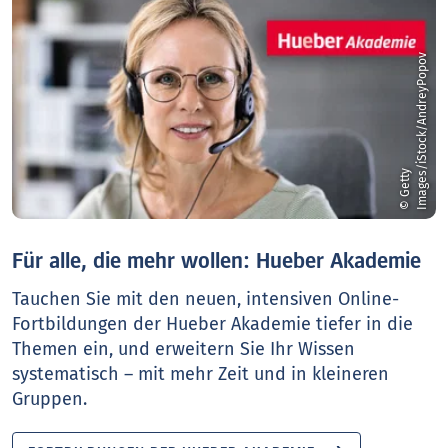
v
©
G
e
t
t
y
I
m
a
g
e
s
/
i
S
t
o
c
k
/
A
n
d
r
e
y
P
o
p
o
Für alle, die mehr wollen: Hueber Akademie
Tauchen Sie mit den neuen, intensiven Online-
Fortbildungen der Hueber Akademie tiefer in die
Themen ein, und erweitern Sie Ihr Wissen
systematisch – mit mehr Zeit und in kleineren
Gruppen.