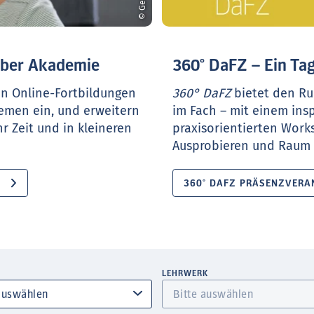
ueber Akademie
360° DaFZ – Ein Tag
en Online-Fortbildungen
360° DaFZ
bietet den Ru
hemen ein, und erweitern
im Fach – mit einem ins
r Zeit und in kleineren
praxisorientierten Work
Ausprobieren und Raum f
360° DAFZ PRÄSENZVERA
LEHRWERK