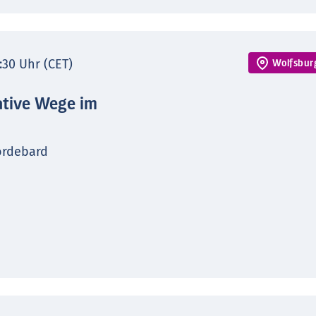
7:30 Uhr (CET)
Wolfsbur
ative Wege im
ordebard