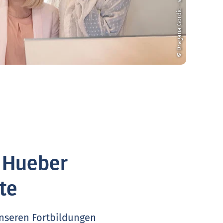
© Dragana Gordic - stock.adobe.com
. Hueber
te
unseren Fortbildungen