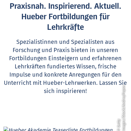
Praxisnah. Inspirierend. Aktuell.
Hueber Fortbildungen für
Lehrkräfte
Spezialistinnen und Spezialisten aus
Forschung und Praxis bieten in unseren
Fortbildungen Einsteigern und erfahrenen
Lehrkräften fundiertes Wissen, frische
Impulse und konkrete Anregungen für den
Unterricht mit Hueber-Lehrwerken.
Lassen Sie
v
sich inspirieren!
©
G
e
t
t
y
I
m
a
g
e
s
/
i
S
t
o
c
k
/
A
n
d
r
e
y
P
o
p
o