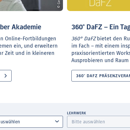
ueber Akademie
360° DaFZ – Ein Tag
en Online-Fortbildungen
360° DaFZ
bietet den Ru
hemen ein, und erweitern
im Fach – mit einem ins
r Zeit und in kleineren
praxisorientierten Work
Ausprobieren und Raum f
360° DAFZ PRÄSENZVERA
LEHRWERK