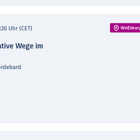
7:30 Uhr (CET)
Wolfsbur
ative Wege im
ordebard