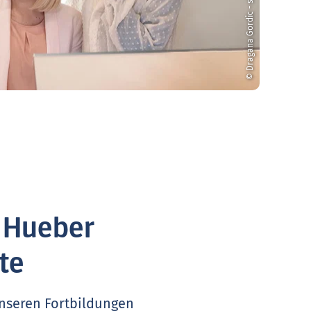
© Dragana Gordic - stock.adobe.com
. Hueber
te
unseren Fortbildungen