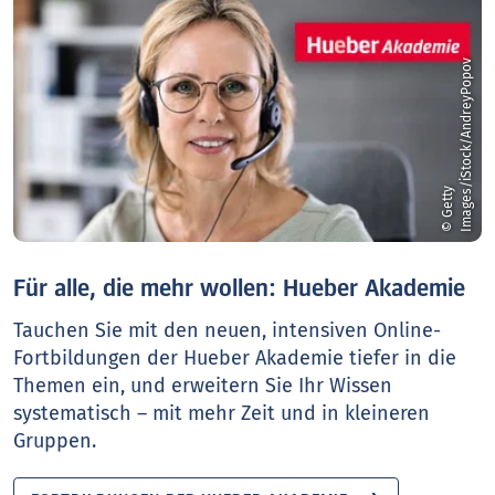
v
©
G
e
t
t
y
I
m
a
g
e
s
/
i
S
t
o
c
k
/
A
n
d
r
e
y
P
o
p
o
Für alle, die mehr wollen: Hueber Akademie
Tauchen Sie mit den neuen, intensiven Online-
Fortbildungen der Hueber Akademie tiefer in die
Themen ein, und erweitern Sie Ihr Wissen
systematisch – mit mehr Zeit und in kleineren
Gruppen.