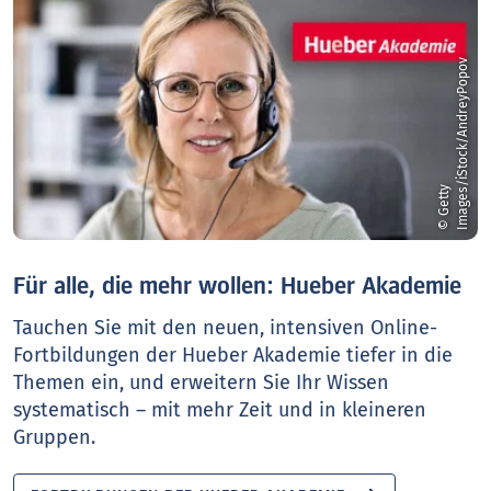
v
©
G
e
t
t
y
I
m
a
g
e
s
/
i
S
t
o
c
k
/
A
n
d
r
e
y
P
o
p
o
Für alle, die mehr wollen: Hueber Akademie
Tauchen Sie mit den neuen, intensiven Online-
Fortbildungen der Hueber Akademie tiefer in die
Themen ein, und erweitern Sie Ihr Wissen
systematisch – mit mehr Zeit und in kleineren
Gruppen.