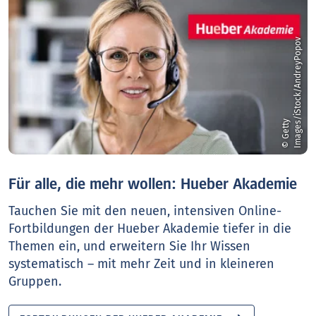
v
©
G
e
t
t
y
I
m
a
g
e
s
/
i
S
t
o
c
k
/
A
n
d
r
e
y
P
o
p
o
Für alle, die mehr wollen: Hueber Akademie
Tauchen Sie mit den neuen, intensiven Online-
Fortbildungen der Hueber Akademie tiefer in die
Themen ein, und erweitern Sie Ihr Wissen
systematisch – mit mehr Zeit und in kleineren
Gruppen.