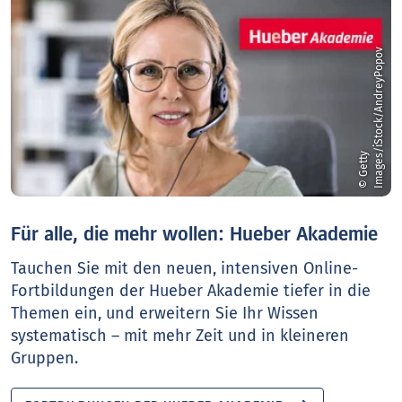
v
©
G
e
t
t
y
I
m
a
g
e
s
/
i
S
t
o
c
k
/
A
n
d
r
e
y
P
o
p
o
Für alle, die mehr wollen: Hueber Akademie
Tauchen Sie mit den neuen, intensiven Online-
Fortbildungen der Hueber Akademie tiefer in die
Themen ein, und erweitern Sie Ihr Wissen
systematisch – mit mehr Zeit und in kleineren
Gruppen.