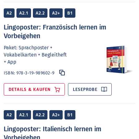
A2
A2.1
A2.2
A2+
B1
Lingoposter: Französisch lernen im
Vorbeigehen
Paket: Sprachposter +
Vokabelkarten + Begleitheft
+ App
ISBN:
978-3-19-989602-9
DETAILS & KAUFEN
LESEPROBE
A2
A2.1
A2.2
A2+
B1
Lingoposter: Italienisch lernen im
Vorbeigehen