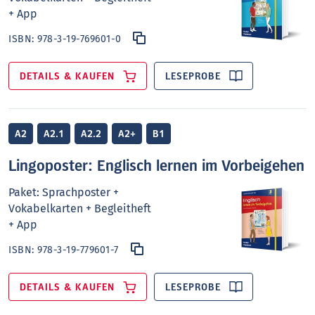
+ App
ISBN:
978-3-19-769601-0
DETAILS & KAUFEN
LESEPROBE
A2
A2.1
A2.2
A2+
B1
Lingoposter: Englisch lernen im Vorbeigehen
Paket: Sprachposter +
Vokabelkarten + Begleitheft
+ App
ISBN:
978-3-19-779601-7
DETAILS & KAUFEN
LESEPROBE