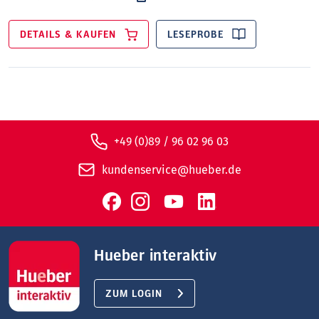
DETAILS & KAUFEN
LESEPROBE
+49 (0)89 / 96 02 96 03
kundenservice@hueber.de
Hueber interaktiv
ZUM LOGIN