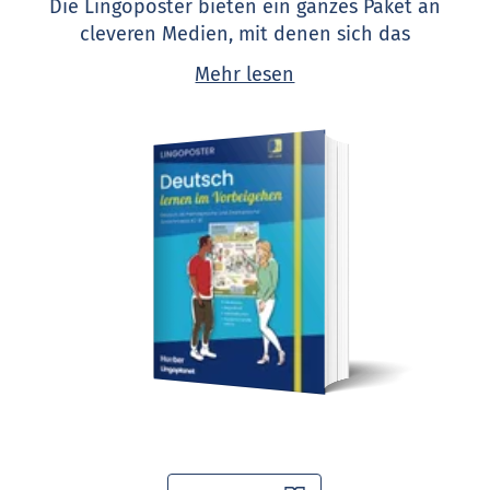
Die Lingoposter bieten ein ganzes Paket an
cleveren Medien, mit denen sich das
Sprachenlernen praktisch in den Alltag integrieren
Mehr lesen
lässt: 10 Poster zum Aufhängen in der Küche oder
im Büro, jeweils dazu passende Trainingskarten
sowie ein Übungsbuch mit QR-Code für eine
kostenlose Lern-App. So macht Sprachenlernen
Spaß!
Die Lingoposter sind für mehrere Sprachen
erhältlich.