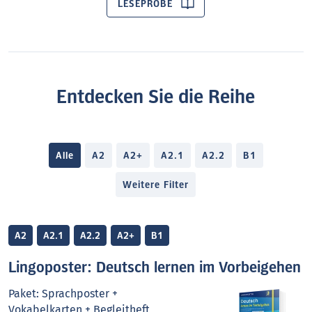
LESEPROBE
Entdecken Sie die Reihe
Alle
A2
A2+
A2.1
A2.2
B1
Weitere Filter
A2
A2.1
A2.2
A2+
B1
Lingoposter: Deutsch lernen im Vorbeigehen
Paket: Sprachposter +
Vokabelkarten + Begleitheft