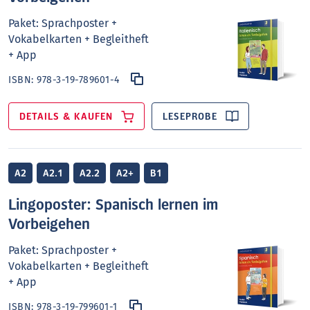
Paket: Sprachposter +
Vokabelkarten + Begleitheft
+ App
ISBN:
978-3-19-789601-4
DETAILS & KAUFEN
LESEPROBE
A2
A2.1
A2.2
A2+
B1
Lingoposter: Spanisch lernen im
Vorbeigehen
Paket: Sprachposter +
Vokabelkarten + Begleitheft
+ App
ISBN:
978-3-19-799601-1