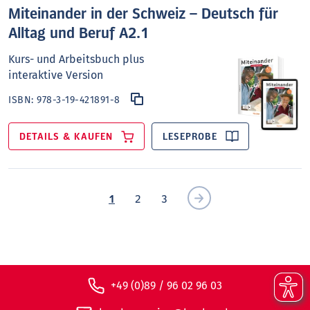
Miteinander in der Schweiz – Deutsch für
Alltag und Beruf A2.1
Kurs- und Arbeitsbuch plus
interaktive Version
ISBN:
978-3-19-421891-8
DETAILS & KAUFEN
LESEPROBE
1
2
3
+49 (0)89 / 96 02 96 03