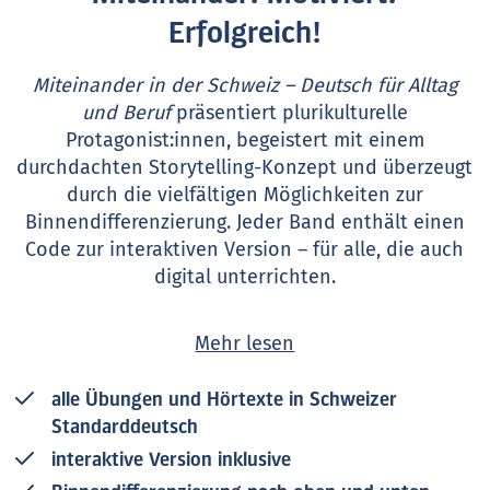
Erfolgreich!
Miteinander in der Schweiz – Deutsch für Alltag
und Beruf
präsentiert plurikulturelle
Protagonist:innen, begeistert mit einem
durchdachten Storytelling-Konzept und überzeugt
durch die vielfältigen Möglichkeiten zur
Binnendifferenzierung. Jeder Band enthält einen
Code zur interaktiven Version – für alle, die auch
digital unterrichten.
Das neue Integrationslehrwerk bietet alle Übungen
Mehr lesen
und Hörtexte in Schweizer Standarddeutsch und
passende Realien aus Alltag und Beruf sowie ein
alle Übungen und Hörtexte in Schweizer
massgeschneidertes Training für die in der Schweiz
Standarddeutsch
relevanten Prüfungen.
interaktive Version inklusive