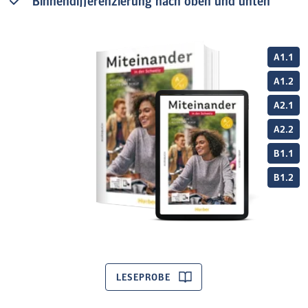
Das Lehrwerk liegt komplett in 6 Bänden für die
Binnendifferenzierung nach oben und unten
Niveaustufen A1 - B1 vor.
A1.1
A1.2
A2.1
A2.2
B1.1
B1.2
LESEPROBE