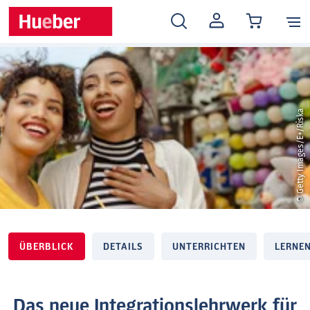
MEIN
KONTO
© Getty Images/E+/Riska
ÜBERBLICK
DETAILS
UNTERRICHTEN
LERNE
Das neue Integrationslehrwerk für