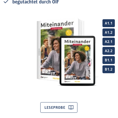
begutachtet durch ÖIF
A1.1
A1.2
A2.1
A2.2
B1.1
B1.2
LESEPROBE