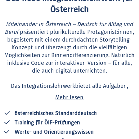
Österreich
Miteinander in Österreich – Deutsch für Alltag und
Beruf
präsentiert plurikulturelle Protagonist:innen,
begeistert mit einem durchdachten Storytelling-
Konzept und überzeugt durch die vielfältigen
Möglichkeiten zur Binnendifferenzierung. Natürlich
inklusive Code zur interaktiven Version – für alle,
die auch digital unterrichten.
Das Integrationslehrwerkbietet alle Aufgaben,
Übungen und Hörtexte in österreichischem
Mehr lesen
Standarddeutsch und passende Realien aus Alltag
und Beruf. Es setzt die Inhalte des ÖIF-
österreichisches Standarddeutsch
Rahmencurriculums inklusive des Werte- und
Training für ÖIF-Prüfungen
Orientierungswissens um und bereitet auf die
Integrationsprüfungen vor.
Werte- und Orientierungswissen