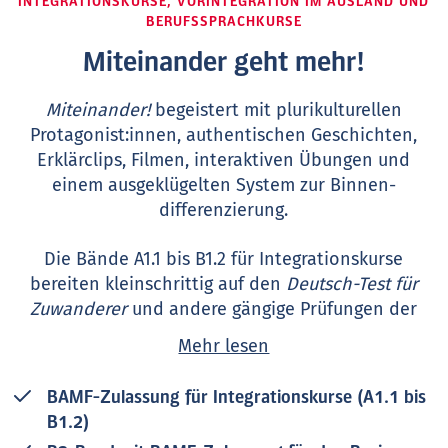
INTEGRATIONSKURSE, VORINTEGRATION IM AUSLAND UND
BERUFSSPRACHKURSE
Miteinander geht mehr!
Miteinander!
begeistert mit plurikulturellen
Protagonist:innen, authentischen Geschichten,
Erklärclips, Filmen, interaktiven Übungen und
einem ausgeklügelten System zur Binnen­
differenzierung.
Die Bände A1.1 bis B1.2 für Integrationskurse
bereiten kleinschrittig auf den
Deutsch-Test für
Zuwanderer
und andere gängige Prüfungen der
Niveaustufe vor.
Mehr lesen
Neu: Miteinander! B2
wurde jetzt vom BAMF für den
BAMF-Zulassung für Integrationskurse (A1.1 bis
Basis-Berufssprachkurs B2
zugelassen.
Im
B1.2)
Anschluss an den Integrationskurs können die