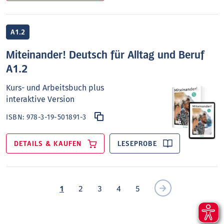
A1.2
Miteinander! Deutsch für Alltag und Beruf
A1.2
Kurs- und Arbeitsbuch plus
interaktive Version
ISBN:
978-3-19-501891-3
DETAILS & KAUFEN
LESEPROBE
1
2
3
4
5