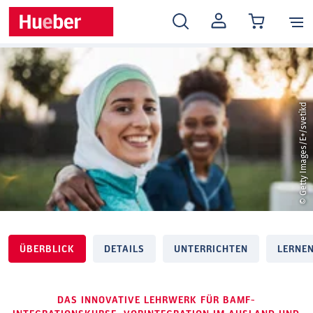
MEIN
KONTO
© Getty Images/E+/svetikd
ÜBERBLICK
DETAILS
UNTERRICHTEN
LERNE
DAS INNOVATIVE LEHRWERK FÜR BAMF-