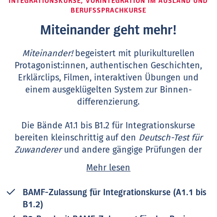
INTEGRATIONSKURSE, VORINTEGRATION IM AUSLAND UND
BERUFSSPRACHKURSE
Miteinander geht mehr!
Miteinander!
begeistert mit plurikulturellen
Protagonist:innen, authentischen Geschichten,
Erklärclips, Filmen, interaktiven Übungen und
einem ausgeklügelten System zur Binnen­
differenzierung.
Die Bände A1.1 bis B1.2 für Integrationskurse
bereiten kleinschrittig auf den
Deutsch-Test für
Zuwanderer
und andere gängige Prüfungen der
Niveaustufe vor.
Mehr lesen
Neu: Miteinander! B2
wurde jetzt vom BAMF für den
BAMF-Zulassung für Integrationskurse (A1.1 bis
Basis-Berufssprachkurs B2
zugelassen.
Im
B1.2)
Anschluss an den Integrationskurs können die