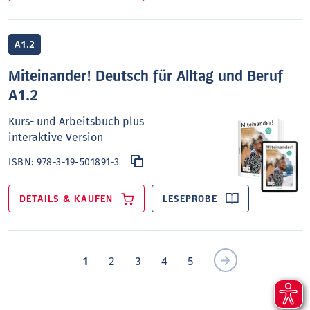
A1.2
Miteinander! Deutsch für Alltag und Beruf
A1.2
Kurs- und Arbeitsbuch plus
interaktive Version
ISBN:
978-3-19-501891-3
DETAILS & KAUFEN
LESEPROBE
1
2
3
4
5