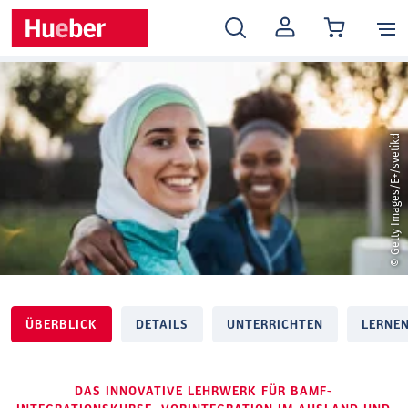
MEIN
KONTO
© Getty Images/E+/svetikd
ÜBERBLICK
DETAILS
UNTERRICHTEN
LERNE
DAS INNOVATIVE LEHRWERK FÜR BAMF-