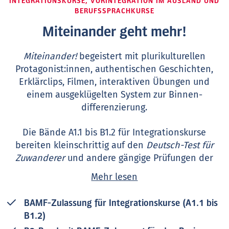
INTEGRATIONSKURSE, VORINTEGRATION IM AUSLAND UND
BERUFSSPRACHKURSE
Miteinander geht mehr!
Miteinander!
begeistert mit plurikulturellen
Protagonist:innen, authentischen Geschichten,
Erklärclips, Filmen, interaktiven Übungen und
einem ausgeklügelten System zur Binnen­
differenzierung.
Die Bände A1.1 bis B1.2 für Integrationskurse
bereiten kleinschrittig auf den
Deutsch-Test für
Zuwanderer
und andere gängige Prüfungen der
Niveaustufe vor.
Mehr lesen
Neu: Miteinander! B2
wurde jetzt vom BAMF für den
BAMF-Zulassung für Integrationskurse (A1.1 bis
Basis-Berufssprachkurs B2
zugelassen.
Im
B1.2)
Anschluss an den Integrationskurs können die