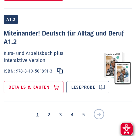
A1.2
Miteinander! Deutsch für Alltag und Beruf
A1.2
Kurs- und Arbeitsbuch plus
interaktive Version
ISBN:
978-3-19-501891-3
DETAILS & KAUFEN
LESEPROBE
1
2
3
4
5