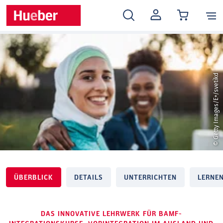
MEIN
KONTO
© Getty Images/E+/svetikd
ÜBERBLICK
DETAILS
UNTERRICHTEN
LERNE
DAS INNOVATIVE LEHRWERK FÜR BAMF-