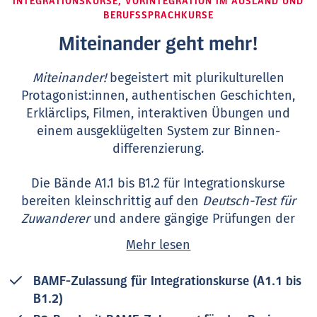
INTEGRATIONSKURSE, VORINTEGRATION IM AUSLAND UND
BERUFSSPRACHKURSE
Miteinander geht mehr!
Miteinander!
begeistert mit plurikulturellen
Protagonist:innen, authentischen Geschichten,
Erklärclips, Filmen, interaktiven Übungen und
einem ausgeklügelten System zur Binnen­
differenzierung.
Die Bände A1.1 bis B1.2 für Integrationskurse
bereiten kleinschrittig auf den
Deutsch-Test für
Zuwanderer
und andere gängige Prüfungen der
Niveaustufe vor.
Mehr lesen
Neu: Miteinander! B2
wurde jetzt vom BAMF für den
BAMF-Zulassung für Integrationskurse (A1.1 bis
Basis-Berufssprachkurs B2
zugelassen.
Im
B1.2)
Anschluss an den Integrationskurs können die