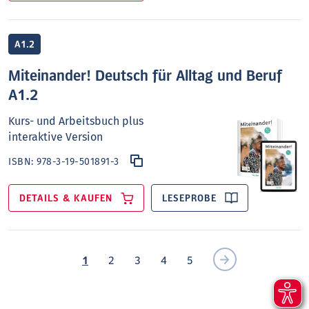
A1.2
Miteinander! Deutsch für Alltag und Beruf
A1.2
Kurs- und Arbeitsbuch plus
interaktive Version
ISBN:
978-3-19-501891-3
DETAILS & KAUFEN
LESEPROBE
1
2
3
4
5