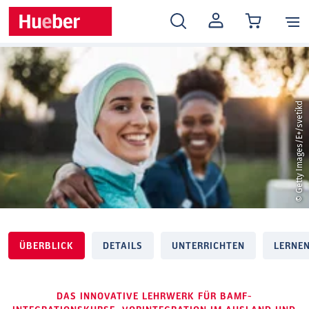
MEIN
KONTO
© Getty Images/E+/svetikd
ÜBERBLICK
DETAILS
UNTERRICHTEN
LERNE
DAS INNOVATIVE LEHRWERK FÜR BAMF-