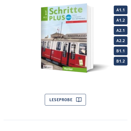
A1.1
A1.2
A2.1
A2.2
B1.1
B1.2
LESEPROBE