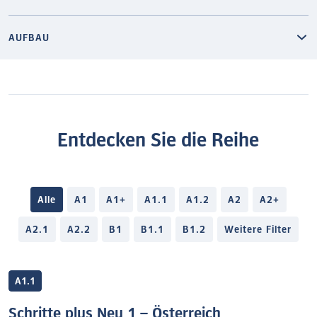
AUFBAU
Entdecken Sie die Reihe
Alle
A1
A1+
A1.1
A1.2
A2
A2+
A2.1
A2.2
B1
B1.1
B1.2
Weitere Filter
A1.1
Schritte plus Neu 1 – Österreich