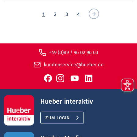
1
2
3
4
+49 (0)89 / 96 02 96 03
kundenservice@hueber.de
Hueber interaktiv
ZUM LOGIN